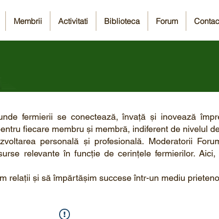
Membrii
Activitati
Biblioteca
Forum
Contac
unde fermierii se conectează, învață și inovează împ
 pentru fiecare membru și membră, indiferent de nivelul de
zvoltarea personală și profesională. Moderatorii Foru
rse relevante în funcție de cerințele fermierilor. Aici
 relații și să împărtășim succese într-un medi
u prieteno