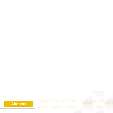
Fac
î
nd click pe "Abonare", i
ț
i exprimi aco
Abonare
Comunitate si
î
ntelegi c
ă
te po
ț
i dezabon