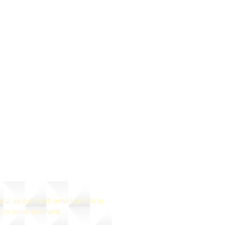
rdul sa prime
ș
ti email-uri de la
a
î
n orice moment.