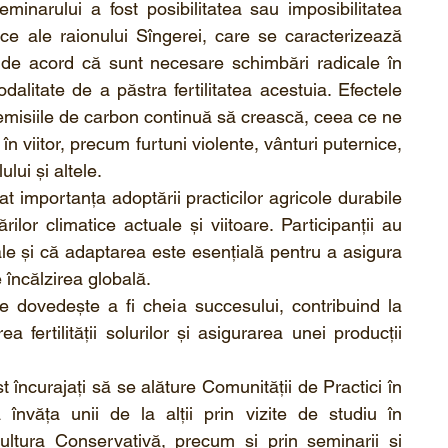
inarului a fost posibilitatea sau imposibilitatea 
cifice ale raionului Sîngerei, care se caracterizează 
ost de acord că sunt necesare schimbări radicale în 
dalitate de a păstra fertilitatea acestuia. Efectele 
r emisiile de carbon continuă să crească, ceea ce ne 
n viitor, precum furtuni violente, vânturi puternice, 
lui și altele.
at importanța adoptării practicilor agricole durabile 
ilor climatice actuale și viitoare. Participanții au 
ale și că adaptarea este esențială pentru a asigura 
e încălzirea globală.
se dovedește a fi cheia succesului, contribuind la 
 fertilității solurilor și asigurarea unei producții 
t încurajați să se alăture Comunității de Practici în 
 învăța unii de la alții prin vizite de studiu în 
cultura Conservativă, precum și prin seminarii și 