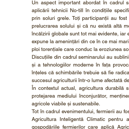
Un aspect important abordat în cadrul sem
aplicării tehnicii No-till în condițiile spe
prin soluri grele. Toți participanții au f
prelucrarea solului și că nu există altă mo
încălzirii globale sunt tot mai evidente, ia
expune la amenințări din ce în ce mai mari î
ploi torențiale care conduc la eroziunea solu
Discuțiile din cadrul seminarului au sublini
și a tehnologiilor moderne în fața provocăr
înțeles că schimbările trebuie să fie radic
succesul agriculturii într-o lume afectată d
În contextul actual, agricultura durabilă 
protejarea mediului înconjurător, menținerea
agricole viabile și sustenabile.
Tot în cadrul evenimentului, fermierii au fos
Agricultura Inteligentă Climatic pentru a
gospodăriile fermierilor care aplică Agri