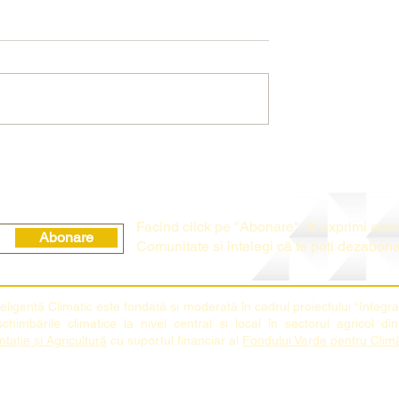
miere în Dialog:
Conferința Agriculturii
 Viitorului în CoP
Durabile: În Căutarea
Soluțiilor pentru Schimbări
Climatice
Fac
î
nd click pe "Abonare", i
ț
i exprimi aco
Abonare
Comunitate si
î
ntelegi c
ă
te po
ț
i dezabon
teligentă Climatic este fondată şi moderată în cadrul proiectului “Integr
sc
himbările climatice la nivel central și local în sectorul agricol 
tație și Agricultură
cu suportul financiar al
Fondului Verde pentru Clim