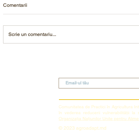
Comentarii
Scrie un comentariu...
Eveniment de Excepție în
Femeile Fer
Agricultura Inteligentă
Agricultura
Climatică: Legislația de Mediu
pentru Agricultori
C
o
munitatea de Practici în Agricultura In
în vederea reducerii vulnerabilității la 
Organizația Națiunilor Unite pentru Alimen
© 2023 agroadapt.md