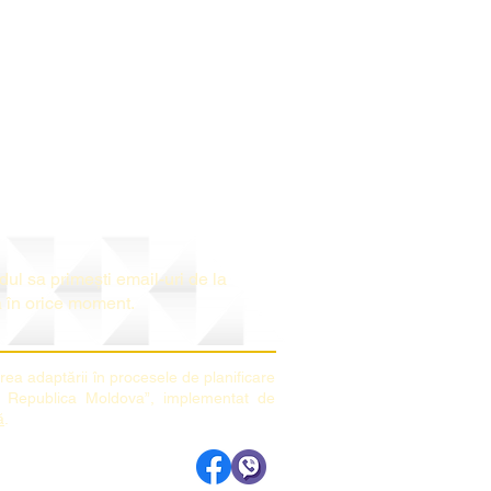
le
rdul sa prime
ș
ti email-uri de la
a
î
n orice moment.
area adaptării în procesele de planificare
din Republica Moldova”, implementat de
ă
.