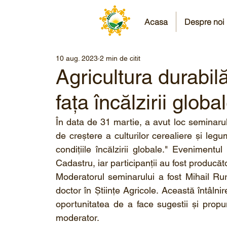
Acasa
Despre noi
10 aug. 2023
2 min de citit
Agricultura durabil
fața încălzirii globa
În data de 31 martie, a avut loc seminarul
de creștere a culturilor cerealiere și legu
condițiile încălzirii globale." Evenimentul
Cadastru, iar participanții au fost producăto
Moderatorul seminarului a fost Mihail Rura
doctor în Științe Agricole. Această întâlnire
oportunitatea de a face sugestii și propu
moderator.