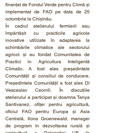
finanțat de Fondul Verde pentru Climă și 
implementat de FAO pe data de 25 
octombrie la Chișinău.
În cadrul atelierului fermierii sau 
împărtășit cu practicile agricole 
inovative utilizate în adaptarea la 
schimbările climatice ale sectorului 
agricol şi au fondat Comunitatea de 
Practici în Agricultura Inteligentă 
Climatic. A fost ales președintele 
Comunității şi consiliul de conducere. 
Președintele Comunității a fost ales Dl 
Veaceslav Ceornîi. În discuțiile 
atelierului a participat şi doamna Tanya 
Santivanez, ofițer pentru agricultură, 
oficiul FAO pentru Europa și Asia 
Centrală, Ilona Gruenewald, manager 
de program în dezvoltarea rurală şi 
agricultură a Delegaţiei UE în 