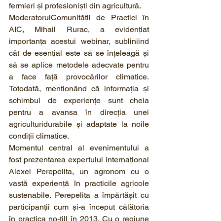
fermieri și profesioniști din agricultură.
ModeratorulComunității de Practici în 
AIC, Mihail Rurac, a evidențiat 
importanța acestui webinar, subliniind 
cât de esențial este să se înțeleagă și 
să se aplice metodele adecvate pentru 
a face față provocărilor climatice. 
Totodată, menționând că informația și 
schimbul de experiențe sunt cheia 
pentru a avansa în direcția unei 
agriculturidurabile și adaptate la noile 
condiții climatice.
Momentul central al evenimentului a 
fost prezentarea expertului internațional 
Alexei Perepelita, un agronom cu o 
vastă experiență în practicile agricole 
sustenabile. Perepelita a împărtășit cu 
participanții cum și-a început călătoria 
în practica no-till în 2013. Cu o regiune 