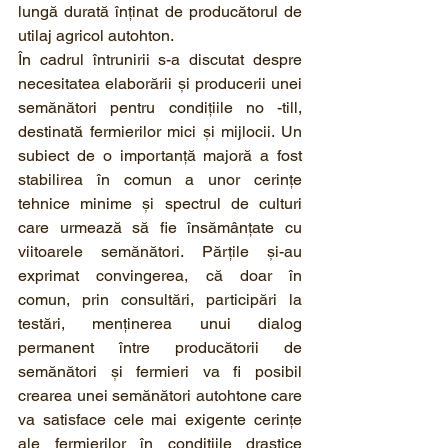
lungă durată înținat de producătorul de 
utilaj agricol autohton.
În cadrul întrunirii s-a discutat despre 
necesitatea elaborării și producerii unei 
semănători pentru condițiile no -till, 
destinată fermierilor mici și mijlocii. Un 
subiect de o importanță majoră a fost 
stabilirea în comun a unor cerințe 
tehnice minime și spectrul de culturi 
care urmează să fie însămânțate cu 
viitoarele semănători. Părțile și-au 
exprimat convingerea, că doar în 
comun, prin consultări, participări la 
testări, menținerea unui dialog 
permanent între producătorii de 
semănători și fermieri va fi posibil 
crearea unei semănători autohtone care 
va satisface cele mai exigente cerințe 
ale fermierilor în condițiile drastice 